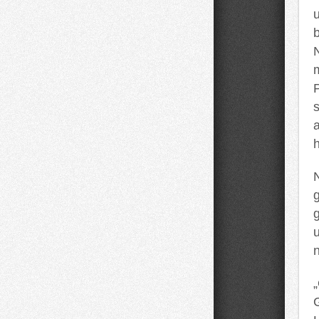
h
N
g
n