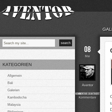
GAL
08
Mai
KATEGORIEN
Allgemein
Bali
Aventor
Galerien
Kommentare deaktiviert
Kambodscha
für
Kommentare
One
Malaysia
Night
in
Philippinen