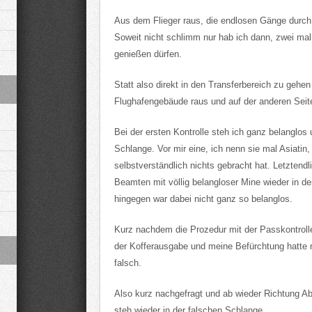
Aus dem Flieger raus, die endlosen Gänge durc
Soweit nicht schlimm nur hab ich dann, zwei mal
genießen dürfen.
Statt also direkt in den Transferbereich zu geh
Flughafengebäude raus und auf der anderen Seite
Bei der ersten Kontrolle steh ich ganz belanglos 
Schlange. Vor mir eine, ich nenn sie mal Asiatin
selbstverständlich nichts gebracht hat. Letzten
Beamten mit völlig belangloser Mine wieder in den
hingegen war dabei nicht ganz so belanglos.
Kurz nachdem die Prozedur mit der Passkontrolle
der Kofferausgabe und meine Befürchtung hatte n
falsch.
Also kurz nachgefragt und ab wieder Richtung A
steh wieder in der falschen Schlange.